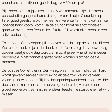
brunchers, namelijk een goodie bag t.w.v 50 euro p.p!
Bij binnenkomst krijg je een amuse & welkomstdrankje. Het menu
bestaat uit 4 gangen shared dining: lekkere hapjes & drankjes op
tafel, goed gezelschap om je heen en live entertainment wat aan de
lopende band voorbij komt. Na de brunch komt de shot ronde en
gaan we over in een feestelijke afsluiter. Dit wordt alles behalve een
stijve bedoeling.
En mannen! Geen zorgen jullie hoeven niet thuis op de bank te blijven.
We rekenen ook op jullie dus boek een tafel en zorg dat vrouwendag
ook een beetje jouw dag wordt. En mocht je een vriendin of moeder
hebben die in het zonnetje gezet moet worden is dit het ideale
moment.
De locatie? Op het plein in Den Haag, waar in januari & februari hard
wordt gewerkt aan een verbouwing en de ontwikkeling van een
volledig nieuw concept. Tijdens het openingsweekend mogen wij hier
deel van uitmaken en samen deze bijzondere dag vieren op een
gloednieuwe plek. Een inspirerende en feestelijke start die je niet wilt
missen.