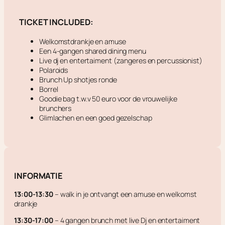
TICKET INCLUDED:
Welkomstdrankje en amuse
Een 4-gangen shared dining menu
Live dj en entertaiment (zangeres en percussionist)
Polaroids
Brunch Up shotjes ronde
Borrel
Goodie bag t.w.v 50 euro voor de vrouwelijke
brunchers
Glimlachen en een goed gezelschap
INFORMATIE
13:00-13:30
– walk in je ontvangt een amuse en welkomst
drankje
13:30-17:00
– 4 gangen brunch met live Dj en entertaiment